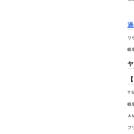
過
リ
岐
ヤ
【
〒5
岐
Ａ
フリ