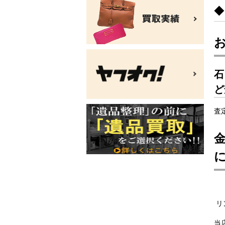
石
ど
査
リ
当